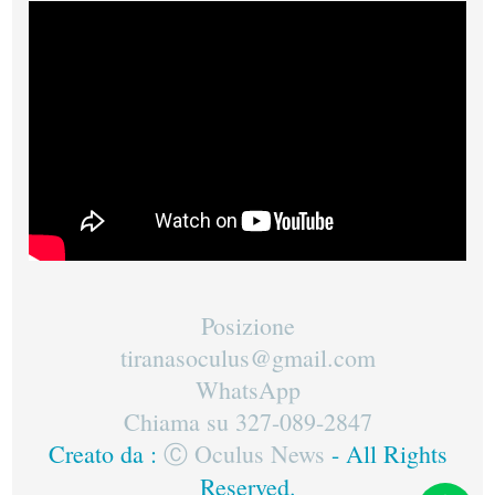
Posizione
tiranasoculus@gmail.com
WhatsApp
Chiama su 327-089-2847
Creato da :
Ⓒ Oculus News
- All Rights
Reserved.