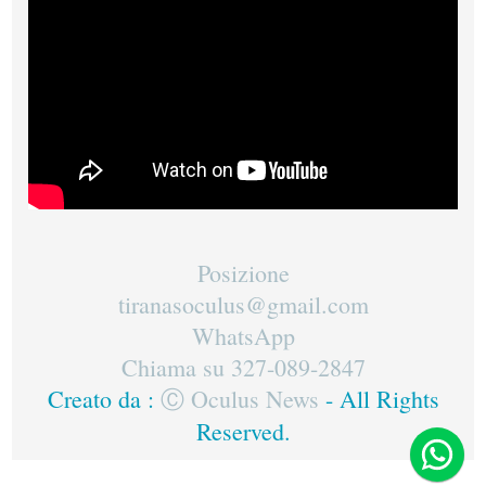
Posizione
tiranasoculus@gmail.com
WhatsApp
Chiama su 327-089-2847
Creato da :
Ⓒ Oculus News
- All Rights
Reserved.